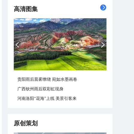
高清图集
贵阳雨后晨雾缭绕 宛如水墨画卷
广西钦州雨后双彩虹现身
河南洛阳“花海”上线 美景引客来
原创策划