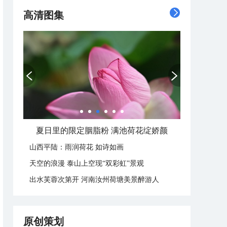
高清图集
夏日里的限定胭脂粉 满池荷花绽娇颜
山西平陆：雨润荷花 如诗如画
天空的浪漫 泰山上空现“双彩虹”景观
出水芙蓉次第开 河南汝州荷塘美景醉游人
原创策划