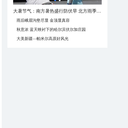
大暑节气：南方暑热盛行防伏旱 北方雨季陆续开启
雨后峨眉沟壑尽显 金顶显真容
秋意浓 蓝天映衬下的哈尔滨伏尔加庄园
大美新疆—帕米尔高原好风光