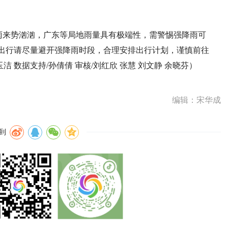
雨来势汹汹，广东等局地雨量具有极端性，需警惕强降雨可
出行请尽量避开强降雨时段，合理安排出行计划，谨慎前往
洁 数据支持/孙倩倩 审核/刘红欣 张慧 刘文静 余晓芬）
编辑：宋华成
到