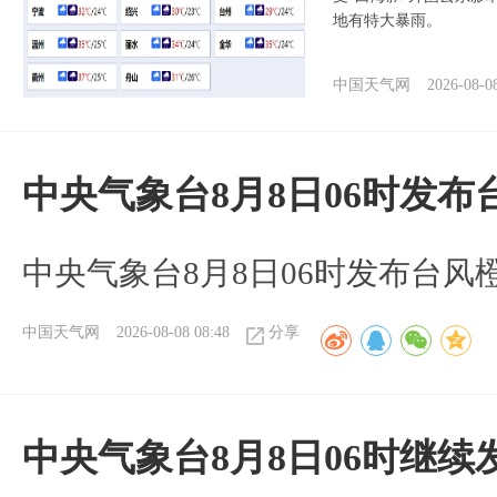
地有特大暴雨。
中国天气网
2026-08-0
中央气象台8月8日06时发
中央气象台8月8日06时发布台风
中国天气网
2026-08-08 08:48
分享
中央气象台8月8日06时继