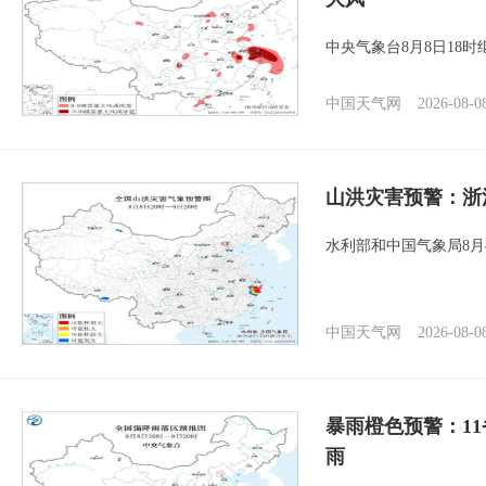
中央气象台8月8日18
中国天气网
2026-08-0
山洪灾害预警：浙
水利部和中国气象局8月
中国天气网
2026-08-0
暴雨橙色预警：1
雨