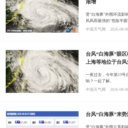
渐增
受“白海豚”外围环流
风风雨最强的“危险半圆
中国天气网
2026-08-0
台风“白海豚”眼
上海等地位于台风
一夜过去，今年第13号
响？一起了解。
中国天气网
2026-08-0
台风“白海豚”来
受“白海豚”外围云系