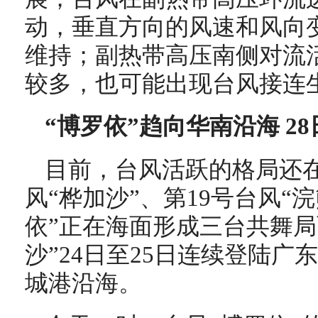
动，垂直方向的风速和风向
维持；副热带高压南侧对流
较多，也可能出现台风接连
“博罗依”趋向华南沿海 2
目前，台风活跃的格局还在
风“桦加沙”、第19号台风“浣
依”正在海面形成三台共舞
沙”24日至25日连续登陆
城港沿海。