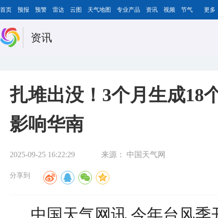
首页
预报
预警
雷达
云图
天气地图
专业产品
资讯
视频
节气
更多
资讯
扎堆出没！3个月生成18个
影响华南
2025-09-25 16:22:29
来源：
中国天气网
分享到
中国天气网讯 今年台风季