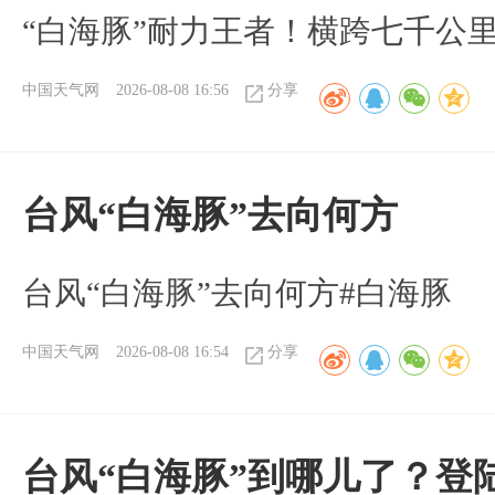
“白海豚”耐力王者！横跨七千公
中国天气网
2026-08-08 16:56
分享
台风“白海豚”去向何方
台风“白海豚”去向何方#白海豚
中国天气网
2026-08-08 16:54
分享
台风“白海豚”到哪儿了？登