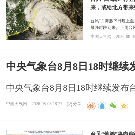
来，或给北方带来
台风“白海豚”9日晚上
最强时段到来。下周台
中国天气网
2026-08-0
中央气象台8月8日18时继
中央气象台8月8日18时继续发布
中国天气网
2026-08-08 18:27
分享
台风“灿鸿”将向