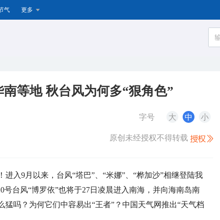
节气
更多
南等地 秋台风为何多“狠角色”
字号
大
中
小
原创未经授权不得转载
进入9月以来，台风“塔巴”、“米娜”、“桦加沙”相继登陆我
0号台风“
博罗依”
也将于27日凌晨进入南海，
并向海南岛南
么猛吗？为何它们中容易出“王者”？中国天气网推出“天气档