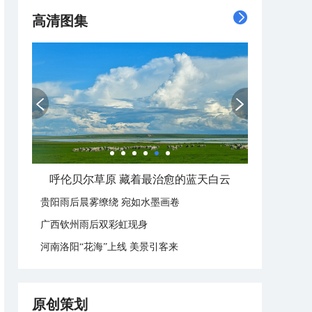
高清图集
一组图感受水中消暑快乐瞬间
贵阳雨后晨雾缭绕 宛如水墨画卷
广西钦州雨后双彩虹现身
河南洛阳“花海”上线 美景引客来
原创策划