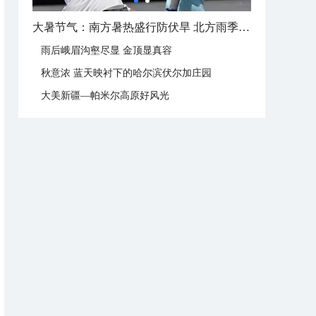
大暑这样过：饮伏茶晒伏姜 去除湿热保健康
雨后峨眉沟壑尽显 金顶显真容
秋意浓 蓝天映衬下的哈尔滨伏尔加庄园
大美新疆—帕米尔高原好风光