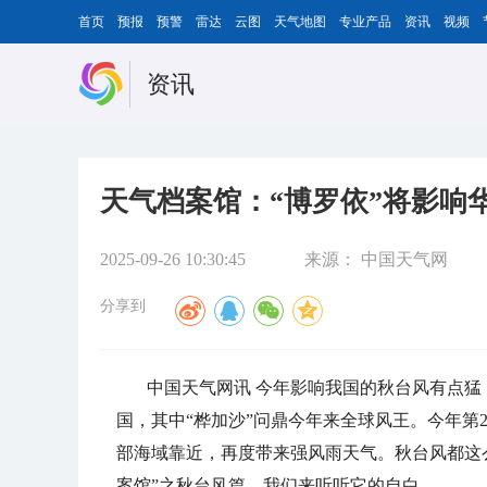
首页
预报
预警
雷达
云图
天气地图
专业产品
资讯
视频
资讯
天气档案馆：“博罗依”将影响华
2025-09-26 10:30:45
来源：
中国天气网
分享到
中国天气网讯 今年影响我国的秋台风有点猛！
国，其中
“桦加沙”问鼎今年来全球风王
。今年第2
部海域靠近，再度带来强风雨天气
。秋台风都这
案馆”之秋台风篇，我们来听听它的自白。