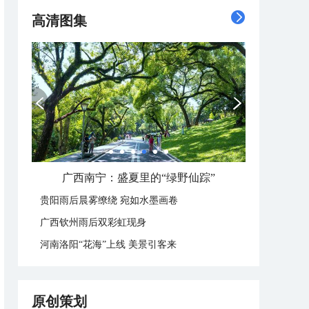
高清图集
广西南宁：盛夏里的“绿野仙踪”
贵阳雨后晨雾缭绕 宛如水墨画卷
广西钦州雨后双彩虹现身
河南洛阳“花海”上线 美景引客来
原创策划