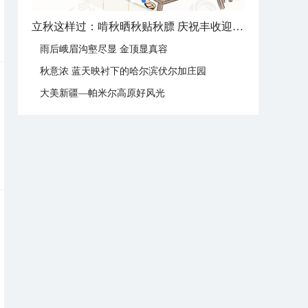
立秋这样过：啃秋晒秋贴秋膘 庆祝丰收迎秋来
雨后峨眉沟壑尽显 金顶显真容
秋意浓 蓝天映衬下的哈尔滨伏尔加庄园
大美新疆—帕米尔高原好风光