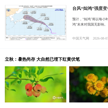
台风“灿鸿”强度
预计，“灿鸿”将以每小
鸿”未来对我国无影响。
中国天气网
2026-08-0
立秋：暑热尚存 大自然已埋下红黄伏笔