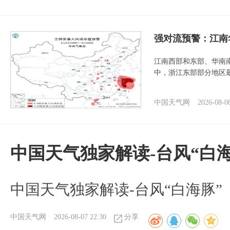
强对流预警：江南
江南西部和东部、华南
中，浙江东部部分地区最
中国天气网
2026-08-0
中国天气独家解读-台风“白海
中国天气独家解读-台风“白海豚”
中国天气网
2026-08-07 22:30
分享