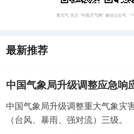
查天气 关注 “中国天气网” 微信公众号、
最新推荐
中国气象局升级调整应急响
中国气象局升级调整重大气象灾
（台风、暴雨、强对流）三级。