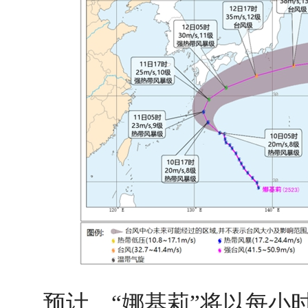
预计，“娜基莉”将以每小时