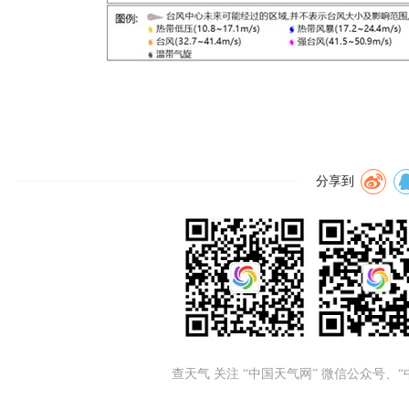
分享到
查天气 关注 “中国天气网” 微信公众号、