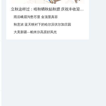
立秋这样过：啃秋晒秋贴秋膘 庆祝丰收迎秋来
雨后峨眉沟壑尽显 金顶显真容
秋意浓 蓝天映衬下的哈尔滨伏尔加庄园
大美新疆—帕米尔高原好风光