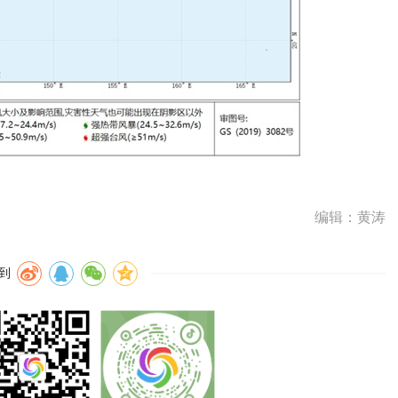
编辑：黄涛
到