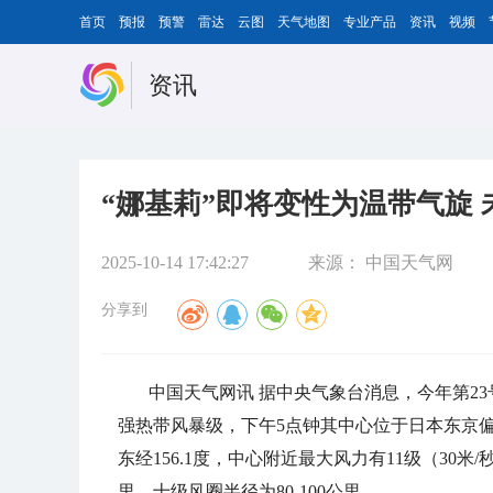
首页
预报
预警
雷达
云图
天气地图
专业产品
资讯
视频
资讯
“娜基莉”即将变性为温带气旋
2025-10-14 17:42:27
来源：
中国天气网
分享到
中国天气网讯 据中央气象台消息，今年第23
强热带风暴级，下午5点钟其中心位于日本东京偏东
东经156.1度，中心附近最大风力有11级（30米/
里，十级风圈半径为80-100公里。