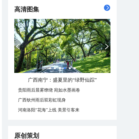
高清图集
广西南宁：盛夏里的“绿野仙踪”
贵阳雨后晨雾缭绕 宛如水墨画卷
广西钦州雨后双彩虹现身
河南洛阳“花海”上线 美景引客来
原创策划