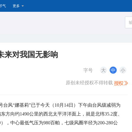
节气
更多
 未来对我国无影响
字号
大
中
小
原创未经授权不得转载
号台风“娜基莉”已于今天（10月14日）下午由台风级减弱为
方向约1490公里的西北太平洋洋面上，就是北纬35.2度、
秒），中心最低气压为980百帕，七级风圈半径为200-280公