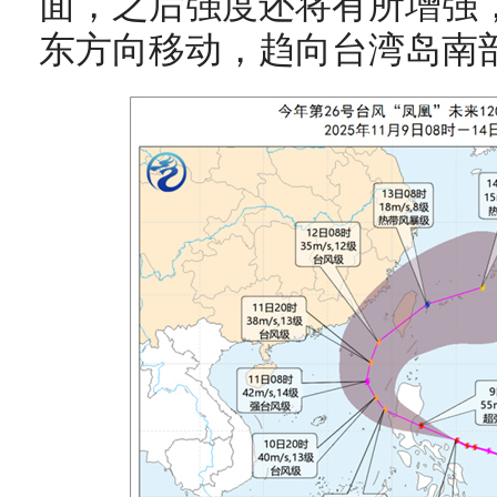
面，之后强度还将有所增强，
东方向移动，趋向台湾岛南