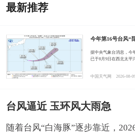
最新推荐
今年第16号台风“
据中央气象台消息，今年
已于8月9日在西北太平
中国天气网
2026-08-0
台风逼近 玉环风大雨急
随着台风“白海豚”逐步靠近，2026