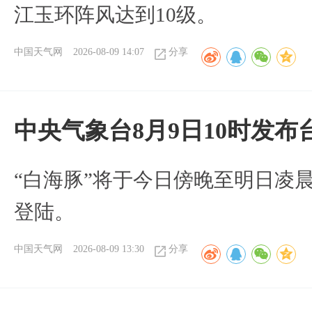
江玉环阵风达到10级。
中国天气网
2026-08-09 14:07
分享
中央气象台8月9日10时发
“白海豚”将于今日傍晚至明日凌
登陆。
中国天气网
2026-08-09 13:30
分享