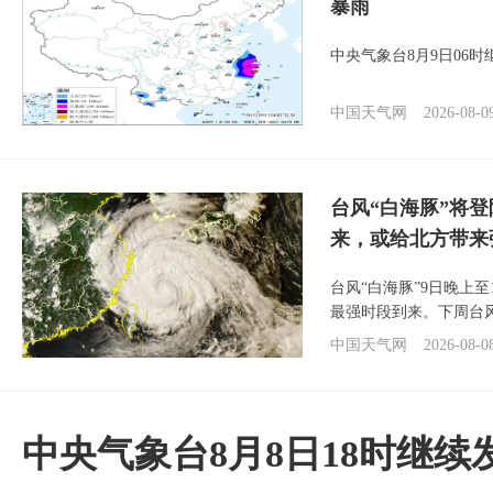
暴雨
中央气象台8月9日06
中国天气网
2026-08-0
台风“白海豚”将
来，或给北方带来
台风“白海豚”9日晚上
最强时段到来。下周台
中国天气网
2026-08-0
中央气象台8月8日18时继