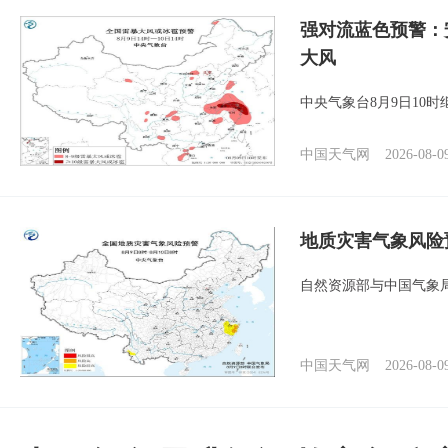
强对流蓝色预警：
大风
中央气象台8月9日10
中国天气网
2026-08-0
地质灾害气象风险
自然资源部与中国气象局
中国天气网
2026-08-0