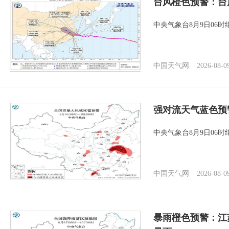
台风橙色预警：台
中央气象台8月9日06
中国天气网
2026-08-0
强对流天气蓝色预
中央气象台8月9日06
中国天气网
2026-08-0
暴雨橙色预警：江