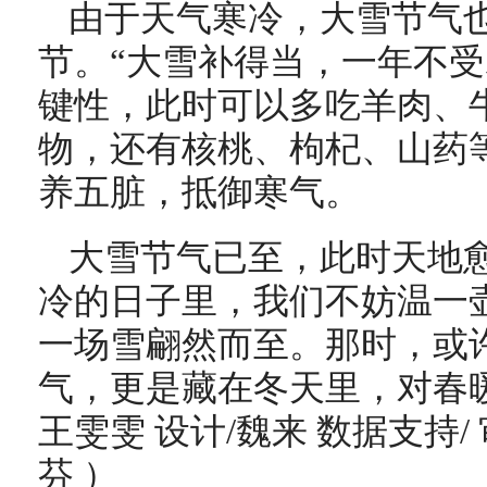
由于天气寒冷，大雪节气
节。“大雪补得当，一年不受
键性，此时可以多吃羊肉、
物，还有核桃、枸杞、山药
养五脏，抵御寒气。
大雪节气已至，
此时天地
冷的日子里，
我们
不妨
温一
一场雪翩然而至。那时，或
气，更是藏在冬天里，对春
王雯雯 设计/魏来 数据支持/
芬 ）