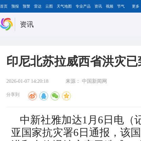
首页
预报
预警
雷达
云图
天气地图
专业产品
资讯
视频
节气
更多
资讯
印尼北苏拉威西省洪灾已
2026-01-07 14:20:18
来源：
中国新闻网
分享到
中新社雅加达1月6日电（
亚国家抗灾署6日通报，该