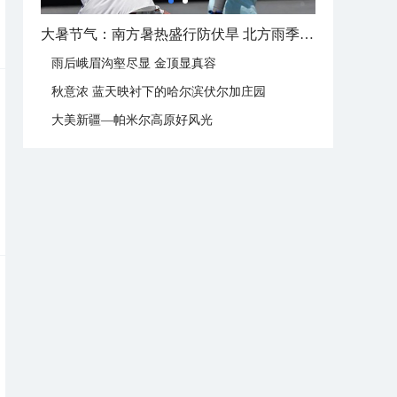
大暑节气：南方暑热盛行防伏旱 北方雨季陆续开启
雨后峨眉沟壑尽显 金顶显真容
秋意浓 蓝天映衬下的哈尔滨伏尔加庄园
大美新疆—帕米尔高原好风光