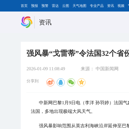
首页
预报
预警
雷达
云图
天气地图
专业产品
资讯
视频
资讯
强风暴“戈雷蒂”令法国32个省
2026-01-09 11:08:49
来源：
中国新闻网
分享到
中新网巴黎1月9日电（
李洋 孙羽婷
）法国气
法国，多地出现极端大风天气。
强风暴影响范围从英吉利海峡沿岸延伸至巴