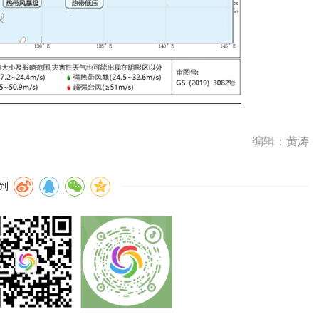
编辑：黄涛
到