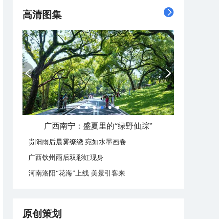
高清图集
广西南宁：盛夏里的“绿野仙踪”
贵阳雨后晨雾缭绕 宛如水墨画卷
广西钦州雨后双彩虹现身
河南洛阳“花海”上线 美景引客来
原创策划