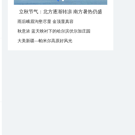
立秋节气：北方逐渐转凉 南方暑热仍盛
雨后峨眉沟壑尽显 金顶显真容
秋意浓 蓝天映衬下的哈尔滨伏尔加庄园
大美新疆—帕米尔高原好风光