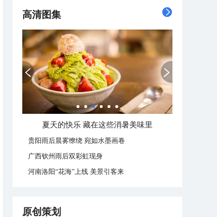
高清图集
夏天的快乐 藏在这些消暑美味里
贵阳雨后晨雾缭绕 宛如水墨画卷
广西钦州雨后双彩虹现身
河南洛阳“花海”上线 美景引客来
原创策划