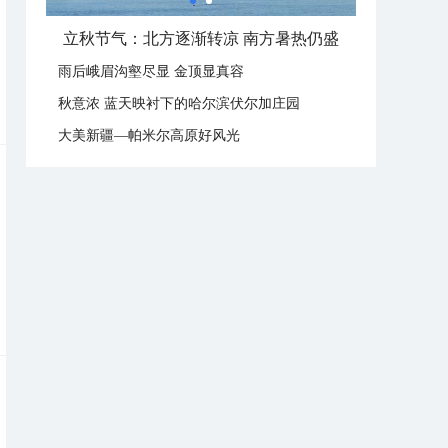
立秋节气：北方逐渐转凉 南方暑热仍盛
雨后峨眉沟壑尽显 金顶显真容
秋意浓 蓝天映衬下的哈尔滨伏尔加庄园
大美新疆—帕米尔高原好风光