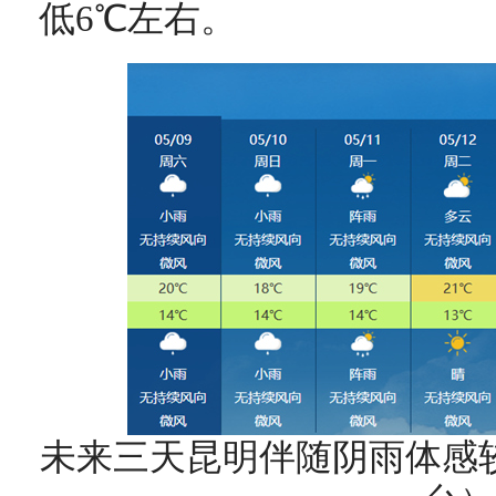
低6℃左右。
未来三天昆明伴随阴雨体感