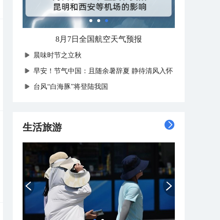
8月7日全国航空天气预报
晨味时节之立秋
早安！节气中国：且随余暑辞夏 静待清风入怀
台风“白海豚”将登陆我国
生活旅游