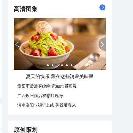
高清图集
夏天的快乐 藏在这些消暑美味里
贵阳雨后晨雾缭绕 宛如水墨画卷
广西钦州雨后双彩虹现身
河南洛阳“花海”上线 美景引客来
原创策划