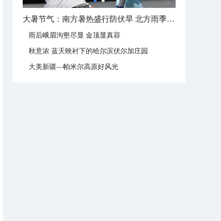
大暑节气：南方暑热盛行防伏旱 北方雨季陆续开启
雨后峨眉沟壑尽显 金顶显真容
秋意浓 蓝天映衬下的哈尔滨伏尔加庄园
大美新疆—帕米尔高原好风光