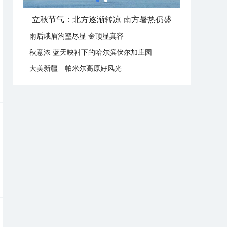
立秋这样过：啃秋晒秋贴秋膘 庆祝丰收迎秋来
雨后峨眉沟壑尽显 金顶显真容
秋意浓 蓝天映衬下的哈尔滨伏尔加庄园
大美新疆—帕米尔高原好风光