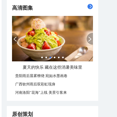
高清图集
广西南宁：盛夏里的“绿野仙踪”
贵阳雨后晨雾缭绕 宛如水墨画卷
广西钦州雨后双彩虹现身
河南洛阳“花海”上线 美景引客来
原创策划