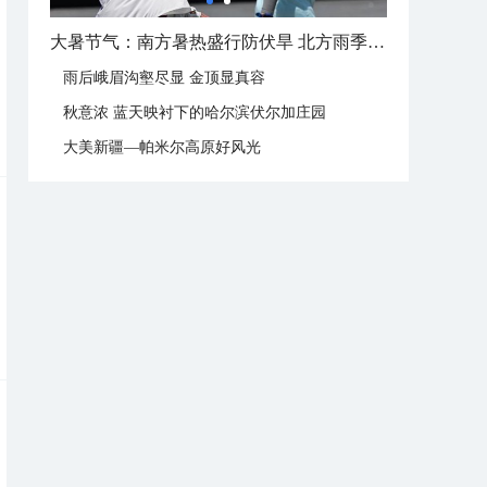
大暑节气：南方暑热盛行防伏旱 北方雨季陆续开启
雨后峨眉沟壑尽显 金顶显真容
秋意浓 蓝天映衬下的哈尔滨伏尔加庄园
大美新疆—帕米尔高原好风光