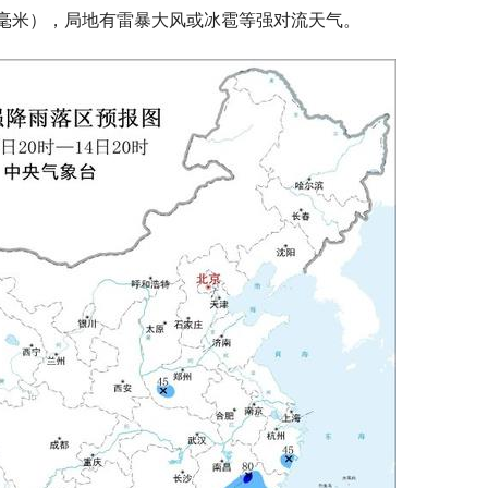
60毫米），局地有雷暴大风或冰雹等强对流天气。