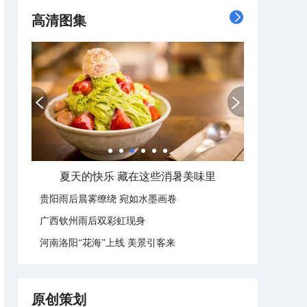
高清图集
夏天的快乐 藏在这些消暑美味里
贵阳雨后晨雾缭绕 宛如水墨画卷
广西钦州雨后双彩虹现身
河南洛阳“花海”上线 美景引客来
原创策划