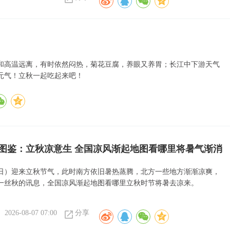
和高温远离，有时依然闷热，菊花豆腐，养眼又养胃；长江中下游天气
元气！立秋一起吃起来吧！
图鉴：立秋凉意生 全国凉风渐起地图看哪里将暑气渐消
7日）迎来立秋节气，此时南方依旧暑热蒸腾，北方一些地方渐渐凉爽，
一丝秋的讯息，全国凉风渐起地图看哪里立秋时节将暑去凉来。
2026-08-07 07:00
分享