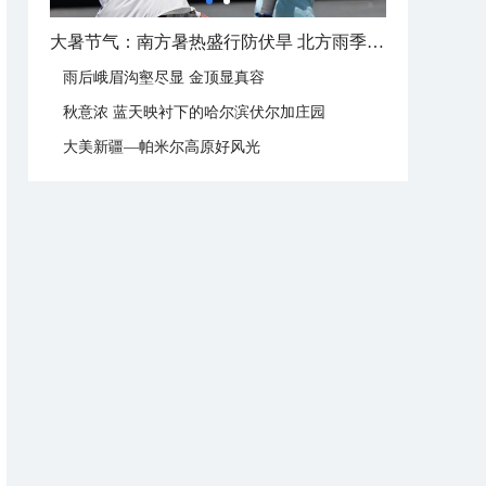
大暑节气：南方暑热盛行防伏旱 北方雨季陆续开启
雨后峨眉沟壑尽显 金顶显真容
秋意浓 蓝天映衬下的哈尔滨伏尔加庄园
大美新疆—帕米尔高原好风光