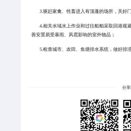
3.驱赶家禽、牲畜进入有顶蓬的场所，关好
4.相关水域水上作业和过往船舶采取回港规
善安置易受暴雨、风雹影响的室外物品；
5.检查城市、农田、鱼塘排水系统，做好排
分享