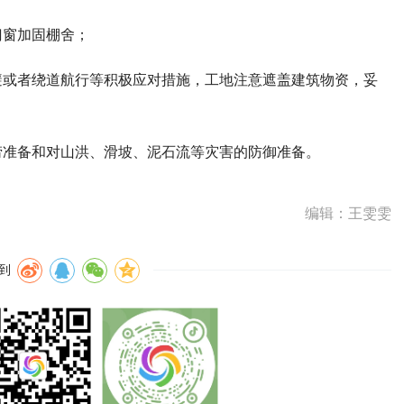
门窗加固棚舍；
避或者绕道航行等积极应对措施，工地注意遮盖建筑物资，妥
涝准备和对山洪、滑坡、泥石流等灾害的防御准备。
编辑：王雯雯
到