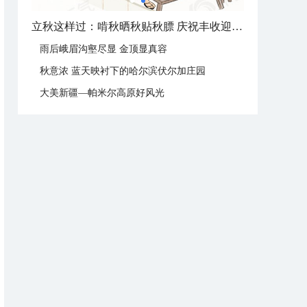
立秋节气：北方逐渐转凉 南方暑热仍盛
雨后峨眉沟壑尽显 金顶显真容
秋意浓 蓝天映衬下的哈尔滨伏尔加庄园
大美新疆—帕米尔高原好风光