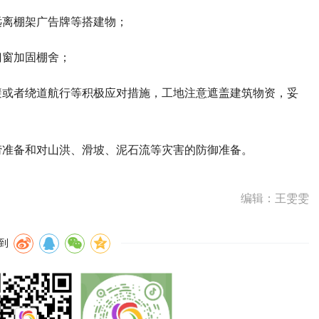
远离棚架广告牌等搭建物；
门窗加固棚舍；
避或者绕道航行等积极应对措施，工地注意遮盖建筑物资，妥
涝准备和对山洪、滑坡、泥石流等灾害的防御准备。
编辑：王雯雯
到