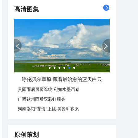
高清图集
走进青海祁连 邂逅一场大自然的顶级配色
贵阳雨后晨雾缭绕 宛如水墨画卷
广西钦州雨后双彩虹现身
河南洛阳“花海”上线 美景引客来
原创策划