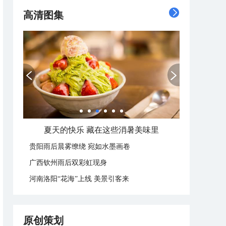
高清图集
夏天的快乐 藏在这些消暑美味里
贵阳雨后晨雾缭绕 宛如水墨画卷
广西钦州雨后双彩虹现身
河南洛阳“花海”上线 美景引客来
原创策划