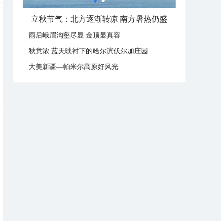
立秋节气：北方逐渐转凉 南方暑热仍盛
雨后峨眉沟壑尽显 金顶显真容
秋意浓 蓝天映衬下的哈尔滨伏尔加庄园
大美新疆—帕米尔高原好风光