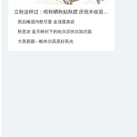
立秋这样过：啃秋晒秋贴秋膘 庆祝丰收迎秋来
雨后峨眉沟壑尽显 金顶显真容
秋意浓 蓝天映衬下的哈尔滨伏尔加庄园
大美新疆—帕米尔高原好风光