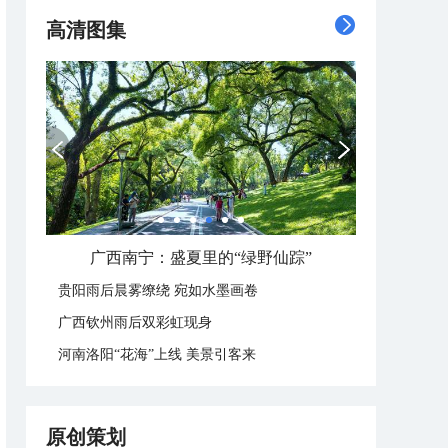
高清图集
广西南宁：盛夏里的“绿野仙踪”
贵阳雨后晨雾缭绕 宛如水墨画卷
广西钦州雨后双彩虹现身
河南洛阳“花海”上线 美景引客来
原创策划