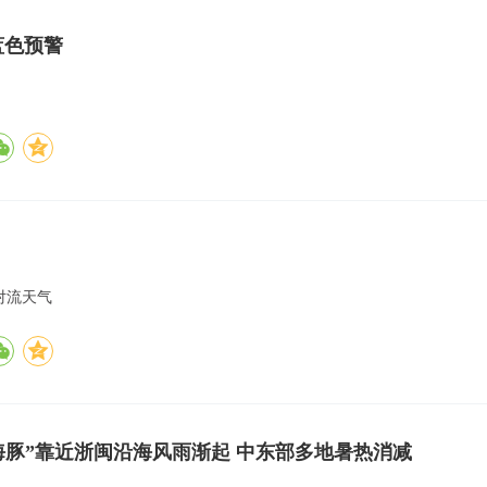
蓝色预警
对流天气
海豚”靠近浙闽沿海风雨渐起 中东部多地暑热消减