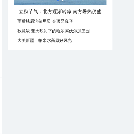
立秋节气：北方逐渐转凉 南方暑热仍盛
雨后峨眉沟壑尽显 金顶显真容
秋意浓 蓝天映衬下的哈尔滨伏尔加庄园
大美新疆—帕米尔高原好风光