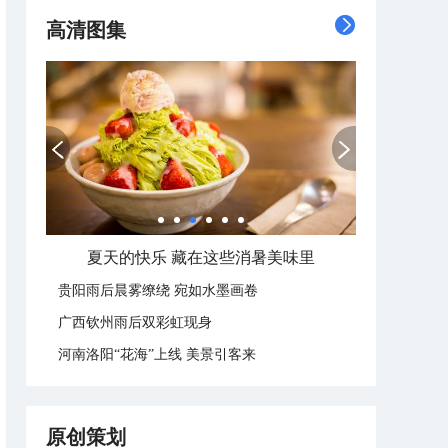
高清图集
夏天的快乐 藏在这些消暑美味里
贵阳雨后晨雾缭绕 宛如水墨画卷
广西钦州雨后双彩虹现身
河南洛阳“花海”上线 美景引客来
原创策划