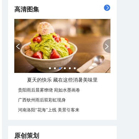
高清图集
夏天的快乐 藏在这些消暑美味里
贵阳雨后晨雾缭绕 宛如水墨画卷
广西钦州雨后双彩虹现身
河南洛阳“花海”上线 美景引客来
原创策划