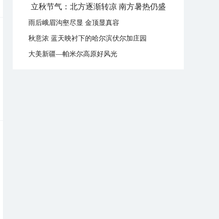
立秋节气：北方逐渐转凉 南方暑热仍盛
雨后峨眉沟壑尽显 金顶显真容
秋意浓 蓝天映衬下的哈尔滨伏尔加庄园
大美新疆—帕米尔高原好风光