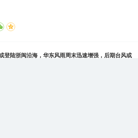
”或登陆浙闽沿海，华东风雨周末迅速增强，后期台风或
气给北方制造强降雨
或将于9日下午至10日早晨在浙江到福建北部沿海地区登陆，本周末华东的
启。后期冷空气会和“白海豚”的环流联手，或给北方带来强降雨。
2026-08-06 18:26
分享
鸿”向西北方向移动 未来对我国无影响
”将以每小时20至25公里的速度向西北方向移动，强度变化不大。“灿