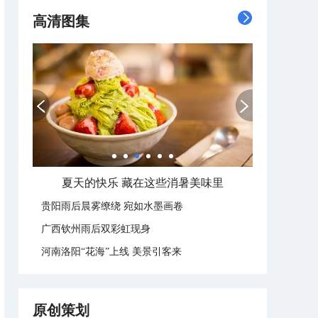
高清图集
夏天的快乐 藏在这些消暑美味里
贵阳雨后晨雾缭绕 宛如水墨画卷
广西钦州雨后双彩虹现身
河南洛阳“花海”上线 美景引客来
原创策划