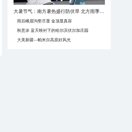
大暑节气：南方暑热盛行防伏旱 北方雨季陆续开启
雨后峨眉沟壑尽显 金顶显真容
秋意浓 蓝天映衬下的哈尔滨伏尔加庄园
大美新疆—帕米尔高原好风光