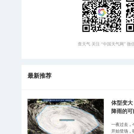
查天气 关注 “中国天气网” 
最新推荐
体型变大
降雨的可
一夜过去，
开始登场，