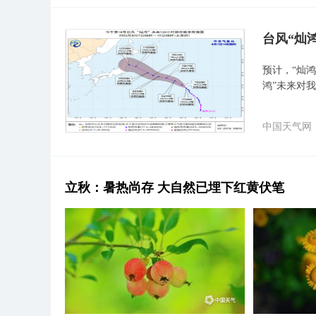
台风“灿
预计，“灿鸿
鸿”未来对
中国天气网
立秋：暑热尚存 大自然已埋下红黄伏笔