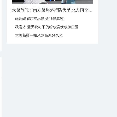
大暑这样过：饮伏茶晒伏姜 去除湿热保健康
雨后峨眉沟壑尽显 金顶显真容
秋意浓 蓝天映衬下的哈尔滨伏尔加庄园
大美新疆—帕米尔高原好风光