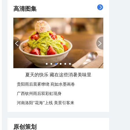
高清图集
广西南宁：盛夏里的“绿野仙踪”
贵阳雨后晨雾缭绕 宛如水墨画卷
广西钦州雨后双彩虹现身
河南洛阳“花海”上线 美景引客来
原创策划