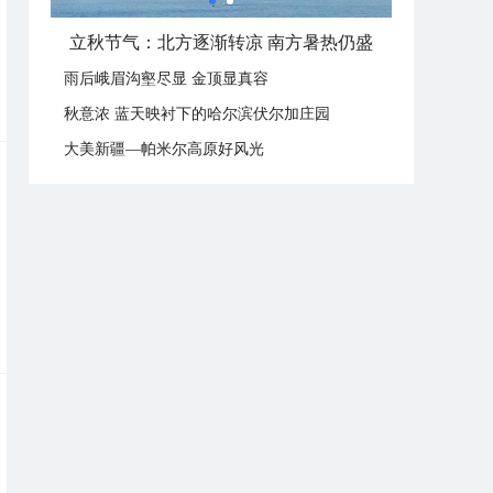
立秋节气：北方逐渐转凉 南方暑热仍盛
雨后峨眉沟壑尽显 金顶显真容
秋意浓 蓝天映衬下的哈尔滨伏尔加庄园
大美新疆—帕米尔高原好风光