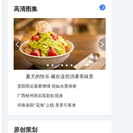
高清图集
夏天的快乐 藏在这些消暑美味里
贵阳雨后晨雾缭绕 宛如水墨画卷
广西钦州雨后双彩虹现身
河南洛阳“花海”上线 美景引客来
原创策划