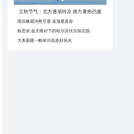
立秋节气：北方逐渐转凉 南方暑热仍盛
雨后峨眉沟壑尽显 金顶显真容
秋意浓 蓝天映衬下的哈尔滨伏尔加庄园
大美新疆—帕米尔高原好风光