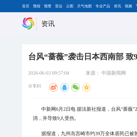
首页
预报
预警
雷达
云图
天气地图
专业产品
资讯
视频
资讯
台风“蔷薇”袭击日本西南部 致
2026-06-03 09:57:04
来源：
中国新闻网
分享到
中新网6月2日电 据法新社报道，台风“蔷薇
消，并导致9人受伤。
据报道，九州岛宫崎市约39万全体居民已被敦