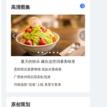
高清图集
夏天的快乐 藏在这些消暑美味里
贵阳雨后晨雾缭绕 宛如水墨画卷
广西钦州雨后双彩虹现身
河南洛阳“花海”上线 美景引客来
原创策划