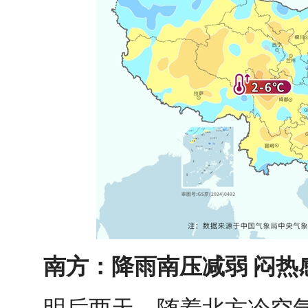
南方：降雨南压减弱 闷热