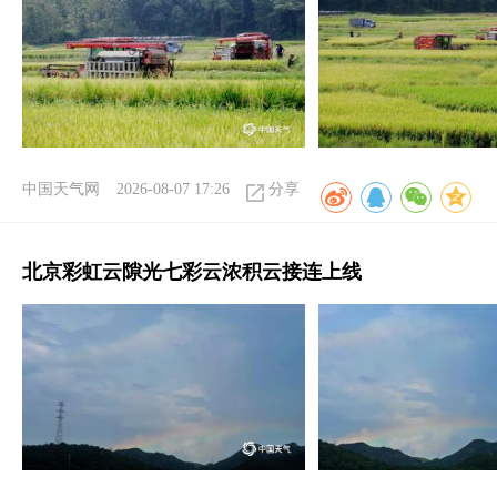
中国天气网
2026-08-07 17:26
分享
北京彩虹云隙光七彩云浓积云接连上线