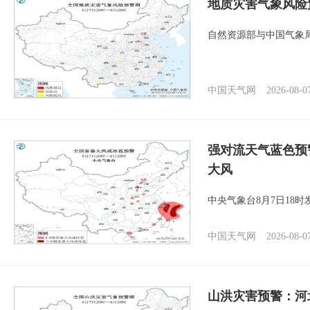
地质灾害气象风险
自然资源部与中国气象局
中国天气网
2026-08-0
强对流天气蓝色预
大风
中央气象台8月7日18
中国天气网
2026-08-0
山洪灾害预警：河