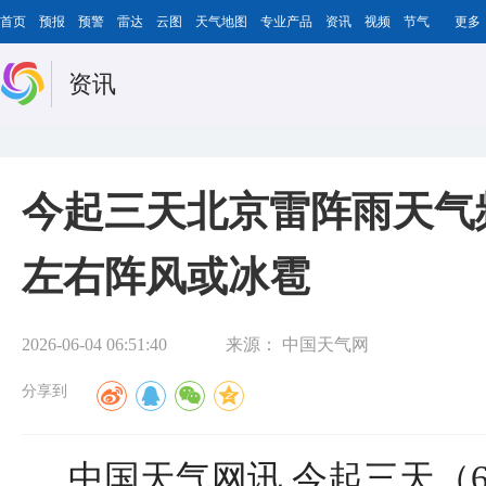
首页
预报
预警
雷达
云图
天气地图
专业产品
资讯
视频
节气
更多
资讯
今起三天北京雷阵雨天气
左右阵风或冰雹
2026-06-04 06:51:40
来源：
中国天气网
分享到
中国天气网讯 今起三天（