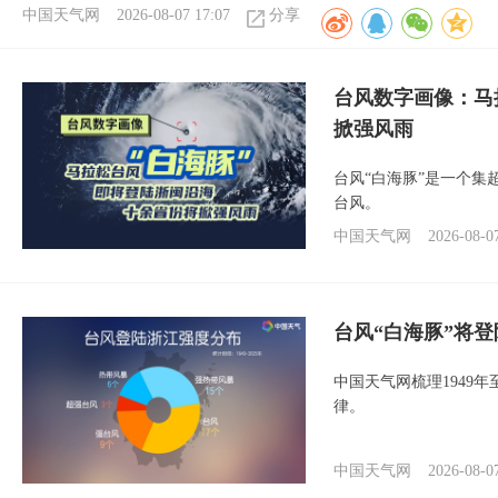
中国天气网
2026-08-07 17:07
分享
台风数字画像：马
掀强风雨
台风“白海豚”是一个
台风。
中国天气网
2026-08-0
台风“白海豚”将
中国天气网梳理1949
律。
中国天气网
2026-08-0