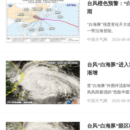
台风橙色预警：“
雨
“白海豚”强度变化不大
一带沿海登陆。
中国天气网
2026-08-0
台风“白海豚”进入
渐增
受“白海豚”外围环流
风风雨最强的“危险半圆
中国天气网
2026-08-0
台风“白海豚”眼