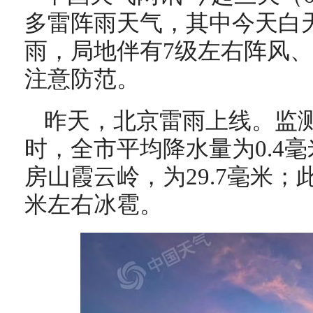
多雷阵雨天气，其中今天白
雨，局地伴有7级左右阵风
注意防范。
昨天，北京雷雨上线。监测
时，全市平均降水量为0.4
房山霞云岭，为29.7毫米；
米左右冰雹。