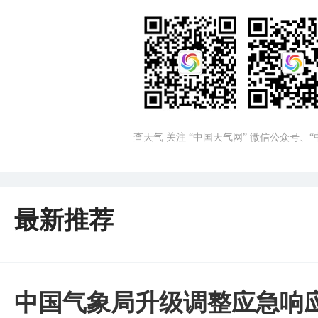
查天气 关注 “中国天气网” 微信公众号、
最新推荐
中国气象局升级调整应急响