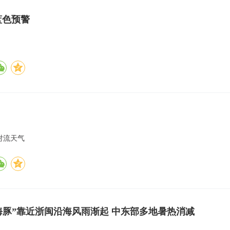
蓝色预警
对流天气
海豚”靠近浙闽沿海风雨渐起 中东部多地暑热消减