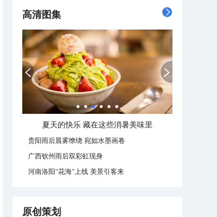
高清图集
夏天的快乐 藏在这些消暑美味里
贵阳雨后晨雾缭绕 宛如水墨画卷
广西钦州雨后双彩虹现身
河南洛阳“花海”上线 美景引客来
原创策划