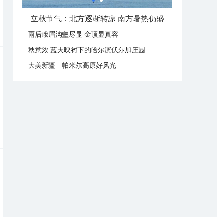
立秋节气：北方逐渐转凉 南方暑热仍盛
雨后峨眉沟壑尽显 金顶显真容
秋意浓 蓝天映衬下的哈尔滨伏尔加庄园
大美新疆—帕米尔高原好风光