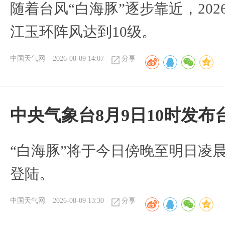
随着台风“白海豚”逐步靠近，2026
江玉环阵风达到10级。
中国天气网
2026-08-09 14:07
分享
中央气象台8月9日10时发
“白海豚”将于今日傍晚至明日凌
登陆。
中国天气网
2026-08-09 13:30
分享