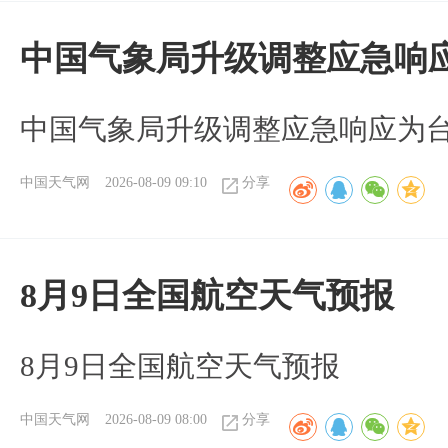
中国气象局升级调整应急响
中国气象局升级调整应急响应为
中国天气网
2026-08-09 09:10
分享
8月9日全国航空天气预报
8月9日全国航空天气预报​
中国天气网
2026-08-09 08:00
分享