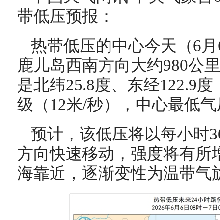
带低压预报：
热带低压的中心今天（6月
鹿儿岛西南方向大约980公
是北纬25.8度、东经122.
级（12米/秒），中心最低气
预计，该低压将以每小时30
方向快速移动，强度将有所
海靠近，逐渐变性为温带气