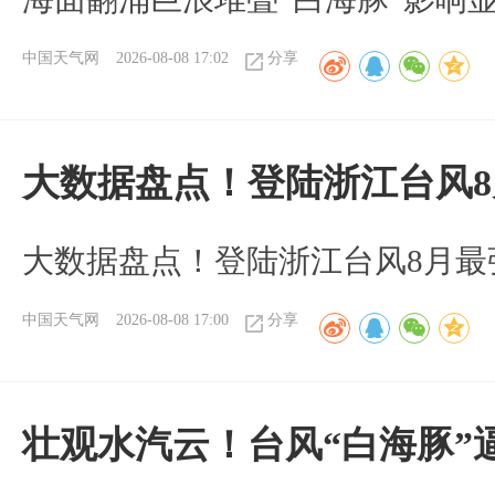
中国天气网
2026-08-08 17:02
分享
大数据盘点！登陆浙江台风
大数据盘点！登陆浙江台风8月最
中国天气网
2026-08-08 17:00
分享
壮观水汽云！台风“白海豚”