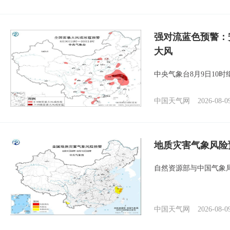
强对流蓝色预警：
大风
中央气象台8月9日10
中国天气网
2026-08-0
地质灾害气象风险
自然资源部与中国气象局
中国天气网
2026-08-0