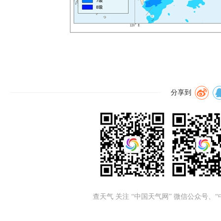
分享到
查天气 关注 “中国天气网” 微信公众号、