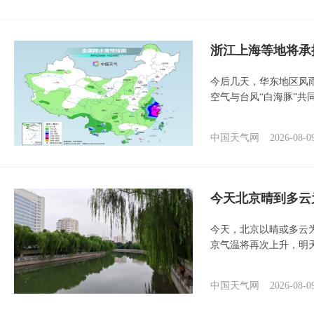
浙江上海等地将承
今后几天，华东地区风
空气与台风“白海豚”共
中国天气网
2026-08-0
今天北京晴到多云
今天，北京以晴或多云
京气温将再次上升，明
中国天气网
2026-08-0