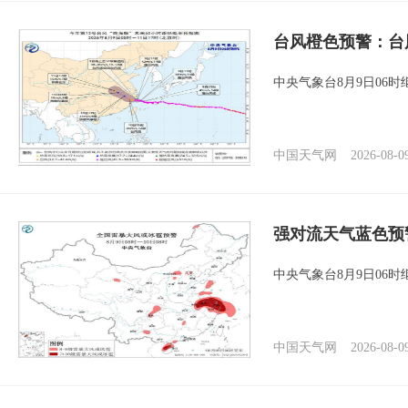
台风橙色预警：台
中央气象台8月9日06
中国天气网
2026-08-0
强对流天气蓝色预
中央气象台8月9日06
中国天气网
2026-08-0