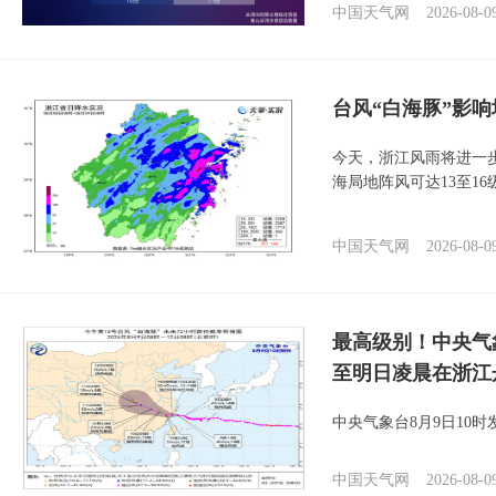
中国天气网
2026-08-0
台风“白海豚”影响
今天，浙江风雨将进一
海局地阵风可达13至1
中国天气网
2026-08-0
最高级别！中央气
至明日凌晨在浙江
中央气象台8月9日10
中国天气网
2026-08-0