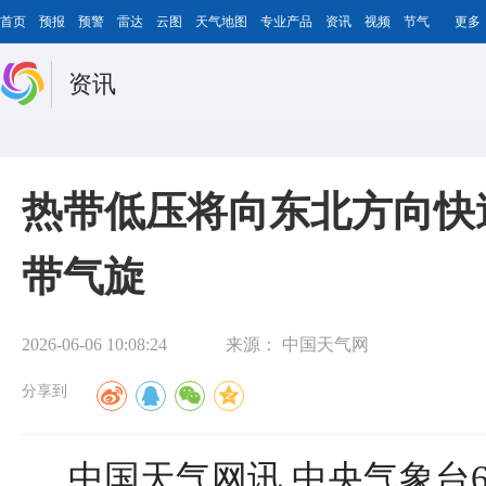
首页
预报
预警
雷达
云图
天气地图
专业产品
资讯
视频
节气
更多
资讯
热带低压将向东北方向快
带气旋
2026-06-06 10:08:24
来源：
中国天气网
分享到
中国天气网讯 中央气象台6