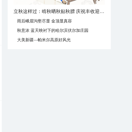
立秋这样过：啃秋晒秋贴秋膘 庆祝丰收迎秋来
雨后峨眉沟壑尽显 金顶显真容
秋意浓 蓝天映衬下的哈尔滨伏尔加庄园
大美新疆—帕米尔高原好风光