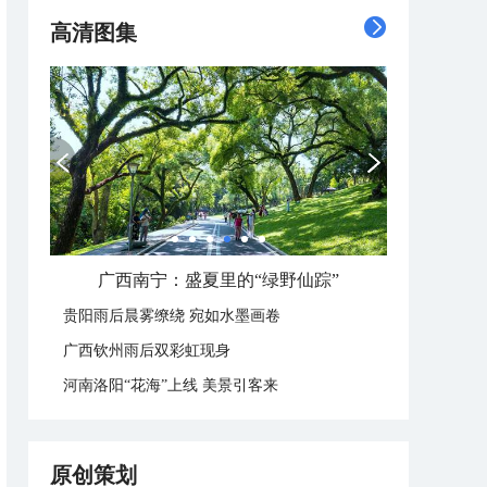
高清图集
广西南宁：盛夏里的“绿野仙踪”
贵阳雨后晨雾缭绕 宛如水墨画卷
广西钦州雨后双彩虹现身
河南洛阳“花海”上线 美景引客来
原创策划