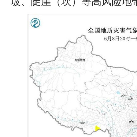
坡、陡崖（坎）等高风险地