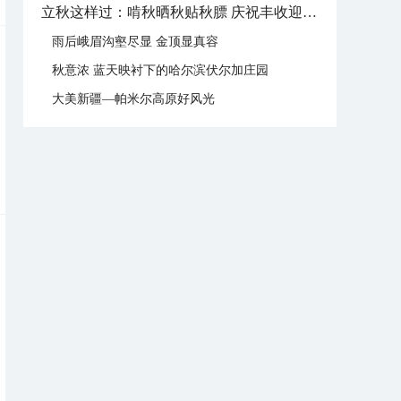
立秋这样过：啃秋晒秋贴秋膘 庆祝丰收迎秋来
雨后峨眉沟壑尽显 金顶显真容
秋意浓 蓝天映衬下的哈尔滨伏尔加庄园
大美新疆—帕米尔高原好风光