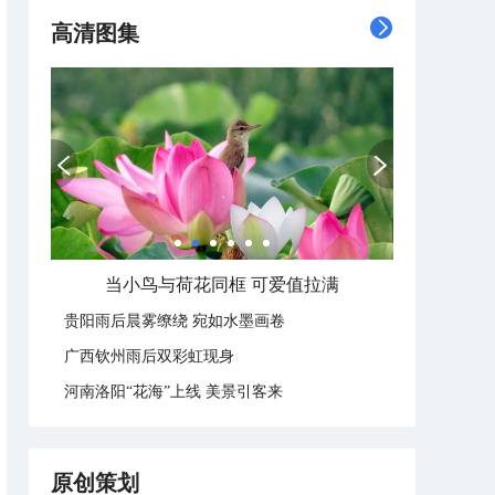
高清图集
夏天的快乐 藏在这些消暑美味里
贵阳雨后晨雾缭绕 宛如水墨画卷
广西钦州雨后双彩虹现身
河南洛阳“花海”上线 美景引客来
原创策划