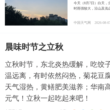
今天（8月7日）白天
时雨强较大，沿山及浅
中国天气网
2026-08-0
晨味时节之立秋
立秋时节，东北炎热缓解，吃饺
温远离，有时依然闷热，菊花豆
天气湿热，黄鳝肥美滋养；华南
元气！立秋一起吃起来吧！