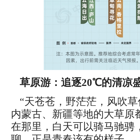
草原游：追逐20℃的清凉
“天苍苍，野茫茫，风吹草
内蒙古、新疆等地的大草原
在那里，白天可以骑马驰骋
聊，正是青春该有的样子。