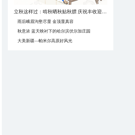
立秋这样过：啃秋晒秋贴秋膘 庆祝丰收迎秋来
雨后峨眉沟壑尽显 金顶显真容
秋意浓 蓝天映衬下的哈尔滨伏尔加庄园
大美新疆—帕米尔高原好风光