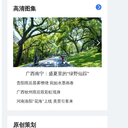
高清图集
广西南宁：盛夏里的“绿野仙踪”
贵阳雨后晨雾缭绕 宛如水墨画卷
广西钦州雨后双彩虹现身
河南洛阳“花海”上线 美景引客来
原创策划