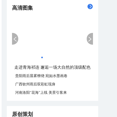
高清图集
走进青海祁连 邂逅一场大自然的顶级配色
贵阳雨后晨雾缭绕 宛如水墨画卷
广西钦州雨后双彩虹现身
河南洛阳“花海”上线 美景引客来
原创策划