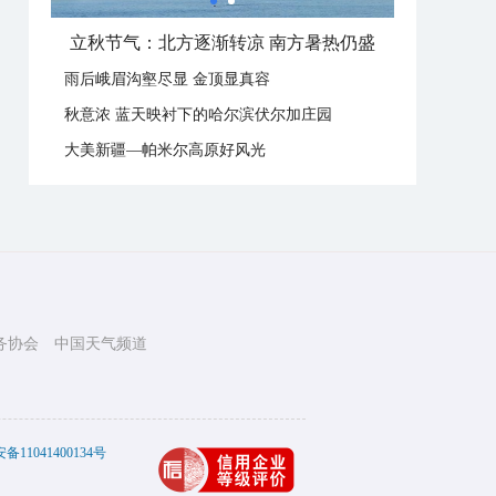
立秋节气：北方逐渐转凉 南方暑热仍盛
雨后峨眉沟壑尽显 金顶显真容
秋意浓 蓝天映衬下的哈尔滨伏尔加庄园
大美新疆—帕米尔高原好风光
务协会
中国天气频道
11041400134号