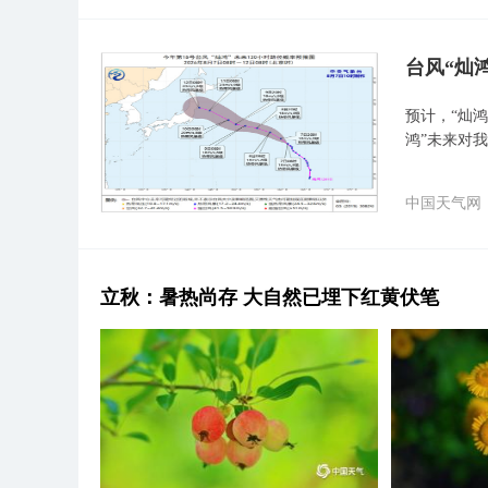
台风“灿
预计，“灿鸿
鸿”未来对
中国天气网
立秋：暑热尚存 大自然已埋下红黄伏笔