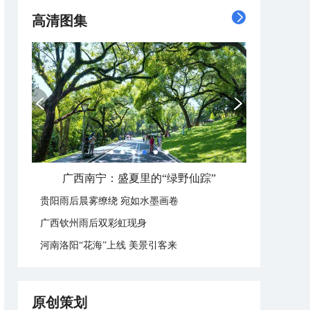
高清图集
广西南宁：盛夏里的“绿野仙踪”
贵阳雨后晨雾缭绕 宛如水墨画卷
广西钦州雨后双彩虹现身
河南洛阳“花海”上线 美景引客来
原创策划