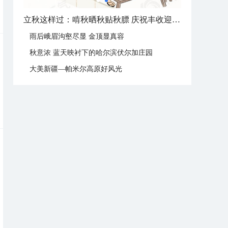
立秋这样过：啃秋晒秋贴秋膘 庆祝丰收迎秋来
雨后峨眉沟壑尽显 金顶显真容
秋意浓 蓝天映衬下的哈尔滨伏尔加庄园
大美新疆—帕米尔高原好风光