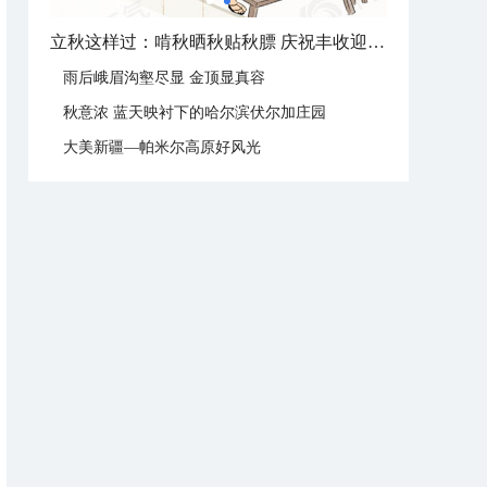
立秋节气：北方逐渐转凉 南方暑热仍盛
雨后峨眉沟壑尽显 金顶显真容
秋意浓 蓝天映衬下的哈尔滨伏尔加庄园
大美新疆—帕米尔高原好风光