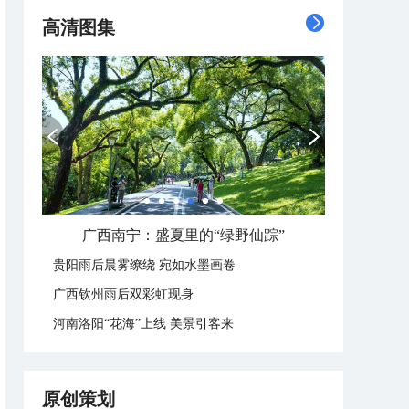
高清图集
呼伦贝尔草原 藏着最治愈的蓝天白云
贵阳雨后晨雾缭绕 宛如水墨画卷
广西钦州雨后双彩虹现身
河南洛阳“花海”上线 美景引客来
原创策划