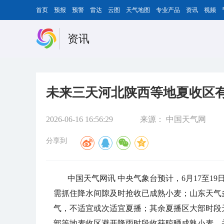
首页
预报
预警
雷达
云图
天气地图
专业产品
资讯
视频
资讯
未来三天河北陕西等地夏收区有
2026-06-16 16:56:29
来源：
中国天气网
分享到
中国天气网讯 中央气象台预计，6月17至
需抓住降水间隙及时抢收已成熟小麦；山东天气多
气，不适宜或次适宜夏播；其余夏播区大部时段
部等地麦收区避开降雨时段收获晾晒成熟小麦，