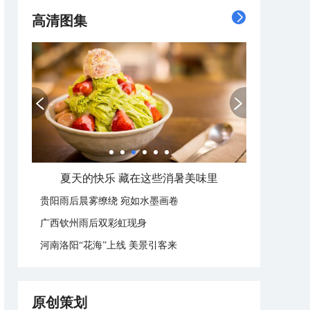
高清图集
夏天的快乐 藏在这些消暑美味里
贵阳雨后晨雾缭绕 宛如水墨画卷
广西钦州雨后双彩虹现身
河南洛阳“花海”上线 美景引客来
原创策划