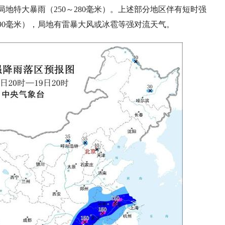
地特大暴雨（250～280毫米）。上述部分地区伴有短时强
过90毫米），局地有雷暴大风或冰雹等强对流天气。