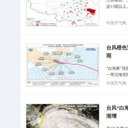
江苏南部、
达11级以上
中国天气网
台风橙色
雨
“白海豚”
一带沿海登
中国天气网
台风“白
渐增