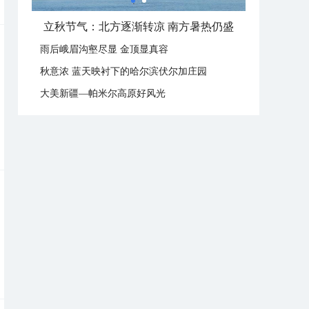
立秋节气：北方逐渐转凉 南方暑热仍盛
雨后峨眉沟壑尽显 金顶显真容
秋意浓 蓝天映衬下的哈尔滨伏尔加庄园
大美新疆—帕米尔高原好风光