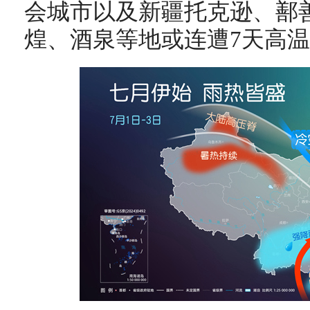
会城市以及新疆托克逊、鄯
煌、酒泉等地或连遭7天高