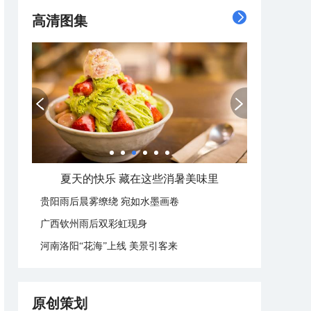
高清图集
夏天的快乐 藏在这些消暑美味里
贵阳雨后晨雾缭绕 宛如水墨画卷
广西钦州雨后双彩虹现身
河南洛阳“花海”上线 美景引客来
原创策划