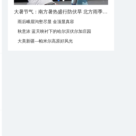
大暑节气：南方暑热盛行防伏旱 北方雨季陆续开启
雨后峨眉沟壑尽显 金顶显真容
秋意浓 蓝天映衬下的哈尔滨伏尔加庄园
大美新疆—帕米尔高原好风光