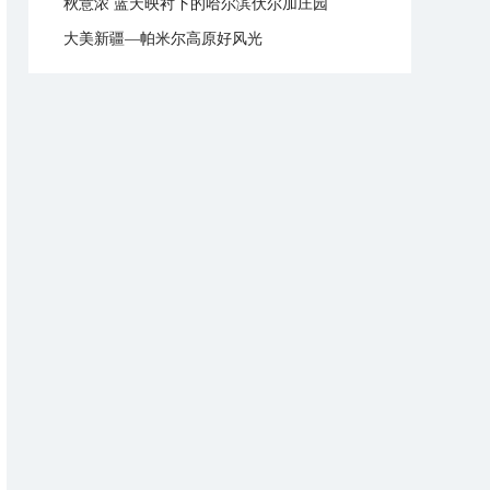
秋意浓 蓝天映衬下的哈尔滨伏尔加庄园
大美新疆—帕米尔高原好风光