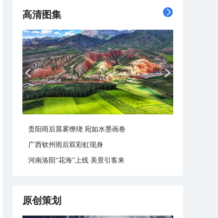
高清图集
贵阳雨后晨雾缭绕 宛如水墨画卷
广西钦州雨后双彩虹现身
河南洛阳“花海”上线 美景引客来
原创策划