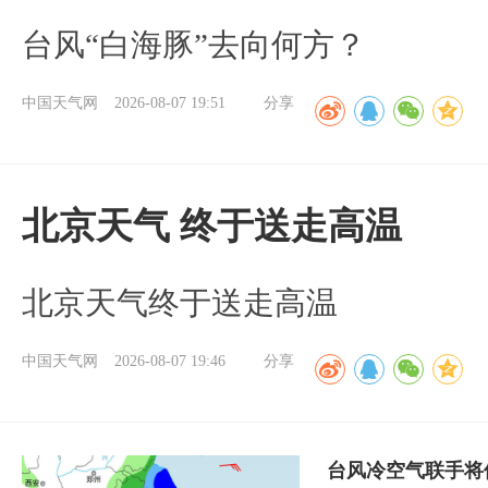
台风“白海豚”去向何方？
中国天气网
2026-08-07 19:51
分享
北京天气 终于送走高温
北京天气终于送走高温
中国天气网
2026-08-07 19:46
分享
台风冷空气联手将