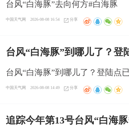
台风“白海豚”去向何方#白海豚
中国天气网
2026-08-08 16:54
分享
台风“白海豚”到哪儿了？登
台风“白海豚”到哪儿了？登陆点
中国天气网
2026-08-08 14:49
分享
追踪今年第13号台风“白海