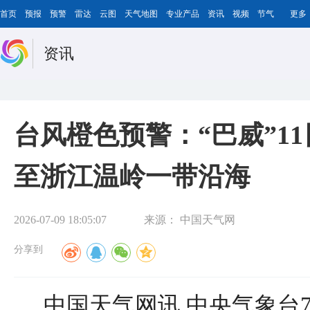
首页
预报
预警
雷达
云图
天气地图
专业产品
资讯
视频
节气
更多
资讯
台风橙色预警：“巴威”1
至浙江温岭一带沿海
2026-07-09 18:05:07
来源：
中国天气网
分享到
中国天气网讯 中央气象台7