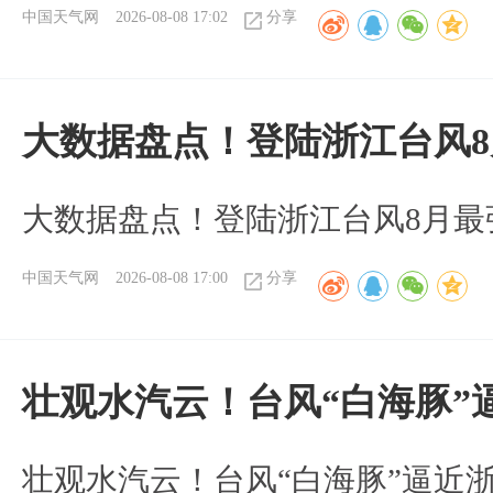
中国天气网
2026-08-08 17:02
分享
大数据盘点！登陆浙江台风
大数据盘点！登陆浙江台风8月最
中国天气网
2026-08-08 17:00
分享
壮观水汽云！台风“白海豚”
壮观水汽云！台风“白海豚”逼近