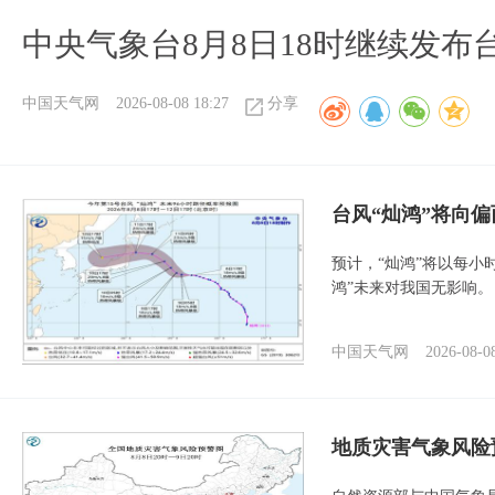
中央气象台8月8日18时继续发布
中国天气网
2026-08-08 18:27
分享
台风“灿鸿”将向
预计，“灿鸿”将以每小
鸿”未来对我国无影响。
中国天气网
2026-08-0
地质灾害气象风险