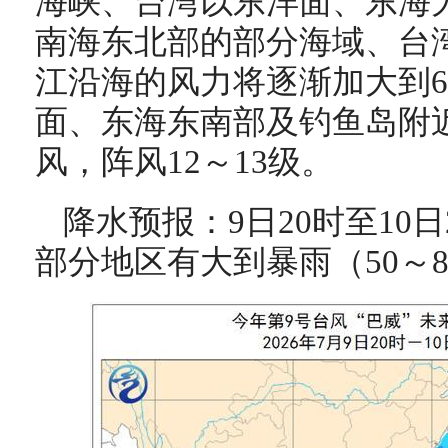
海峡、台湾以东洋面、东海
南海东北部的部分海域、台
江沿海的风力将逐渐加大到6
面、东海东南部及钓鱼岛附近
风，阵风12～13级。
降水预报：9日20时至10
部分地区有大到暴雨（50～