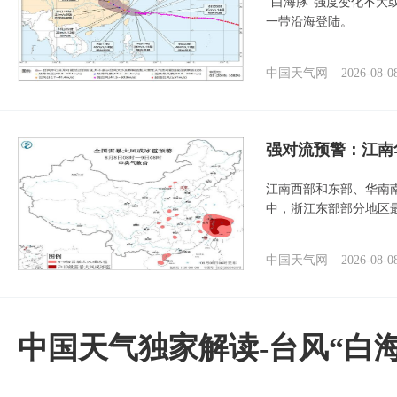
“白海豚”强度变化不大
一带沿海登陆。
中国天气网
2026-08-0
强对流预警：江南
江南西部和东部、华南
中，浙江东部部分地区最
中国天气网
2026-08-0
中国天气独家解读-台风“白海