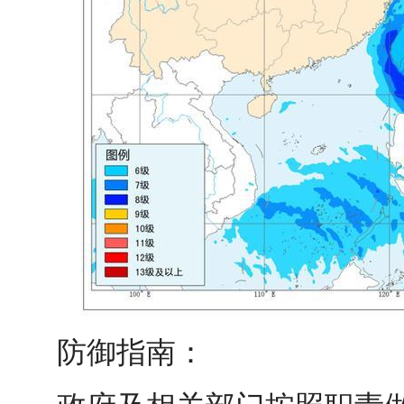
防御指南：