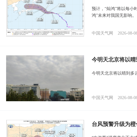
预计，“灿鸿”将以每小
鸿”未来对我国无影响。
中国天气网
2026-08-0
今明天北京将以晴
今明天北京将以晴到多
中国天气网
2026-08-0
台风预警升级为橙