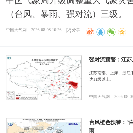
中国气象局升级调整重大气象灾
（台风、暴雨、强对流）三级。
中国天气网
2026-08-08 10:26
分享
强对流预警：江苏
江苏南部、上海、浙江
达11级以上。
中国天气网
2026-08-0
台风橙色预警：“
雨