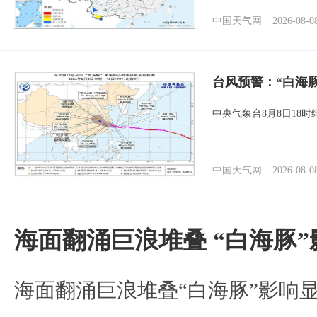
中国天气网
2026-08-0
台风预警：“白海
中央气象台8月8日18
中国天气网
2026-08-0
海面翻涌巨浪堆叠 “白海豚
海面翻涌巨浪堆叠“白海豚”影响