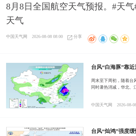
8月8日全国航空天气预报。#天气
天气
中国天气网
2026-08-08 08:00
分享
台风“白海豚”靠
周末至下周初，随着台
同时暑热消减，华北、
中国天气网
2026-08-0
台风“灿鸿”强度