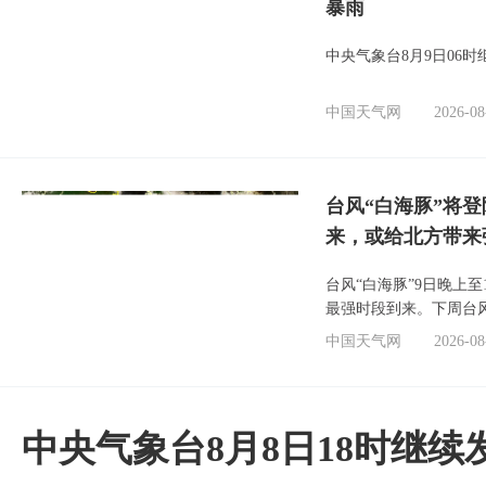
暴雨
中央气象台8月9日06
中国天气网
2026-08
台风“白海豚”将
来，或给北方带来
台风“白海豚”9日晚上
最强时段到来。下周台
中国天气网
2026-08
中央气象台8月8日18时继