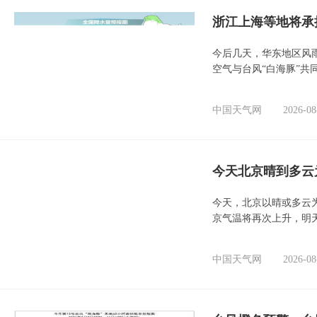
浙江上海等地将承
今后几天，华东地区风
空气与台风“白海豚”共
中国天气网
2026-08
今天北京晴到多云
今天，北京以晴或多云
京气温将再次上升，明
中国天气网
2026-08