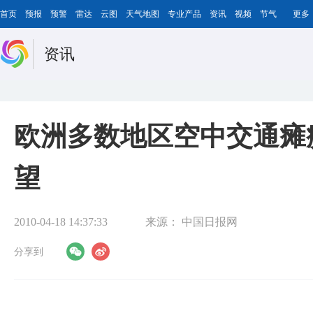
首页
预报
预警
雷达
云图
天气地图
专业产品
资讯
视频
节气
更多
资讯
欧洲多数地区空中交通瘫
望
2010-04-18 14:37:33
来源：
中国日报网
分享到