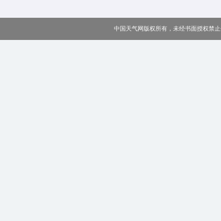
中国天气网版权所有，未经书面授权禁止使用 