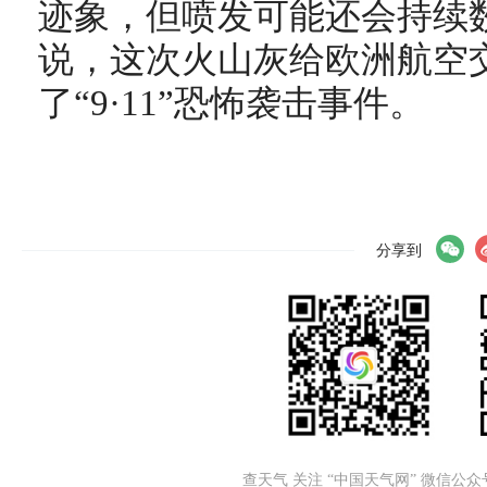
迹象，但喷发可能还会持续
说，这次火山灰给欧洲航空
了“9·11”恐怖袭击事件。
分享到
查天气 关注 “中国天气网” 微信公众