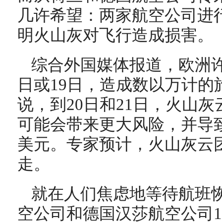
几许希望：两家航空公司进
明火山灰对飞行造成损害。
综合外国媒体报道，欧洲许
日或19日，造成数以万计的
说，到20日和21日，火山
可能会带来更大风险，并导
美元。专家预计，火山灰云
走。
就在人们焦虑地等待航班
空公司和德国汉莎航空公司1