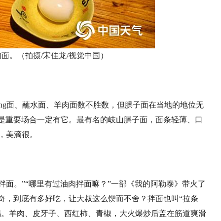
面。（拍摄/宋佳龙/视觉中国）
biang面、蘸水面、羊肉面数不胜数，但臊子面在当地的地位无
是重要场合一定有它。最有名的岐山臊子面，面条轻薄、口
口，美滴很。
拌面。”“哪里有过油肉拌面嘛？”一部《我的阿勒泰》带火了
奇，到底有多好吃，让大叔这么锲而不舍？拌面也叫“拉条
锅。羊肉、皮牙子、西红柿、青椒，大火爆炒后盖在筋道爽滑