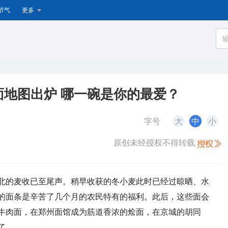
节气
更多
地图出炉 哪一碗是你的最爱？
字号
大
中
小
原创未经授权不得转载
到北的麦收已至尾声。稍早收获的冬小麦此时已经过晾晒、水
的面条是辛苦了几个月的农民特有的福利。此后，这些面会
牛肉面，在郑州面馆成为筋道香浓的烩面，在京城的胡同
了……