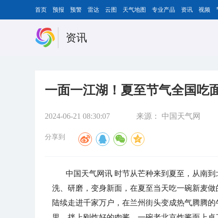
首页
预报
预警
雷达
云图
天气地图
专业产品
资讯
视频
资讯
一面一江湖！夏至节气全国吃面
2024-06-21 08:30:07
来源：
中国天气网
分享到
中国天气网讯 时节从芒种来到夏至，从南
洗、研磨，变身新面，在夏至当天吃一碗新麦做
陆续走进千家万户，在兰州街头变成热气腾腾的
里，拌上刚炸好的肉酱，一碗老北京炸酱面上桌