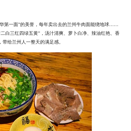
华第一面”的美誉，每年卖出去的兰州牛肉面能绕地球……
清二白三红四绿五黄”，汤汁清爽、萝卜白净、辣油红艳、香
，带给兰州人一整天的满足感。