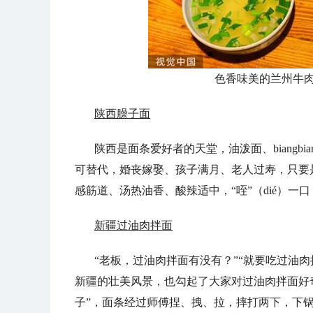
色香味美的兰州牛肉
陕西臊子面
陕西是面条爱好者的天堂，油泼面、biang
可替代，婚丧嫁娶、孩子满月、老人过寿，只要
感筋道、汤热油香、酸辣适中，“咥”（dié）一
新疆过油肉拌面
“老板，过油肉拌面有没有？”“就要吃过油肉
新疆的壮美风景，也勾起了大家对过油肉拌面好
子”，面条经过师傅捏、拽、拉，摔打两下，下