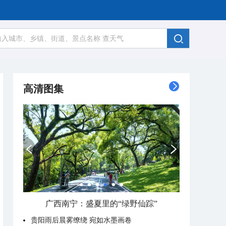
高清图集
呼伦贝尔草原 藏着最治愈的蓝天白云
贵阳雨后晨雾缭绕 宛如水墨画卷