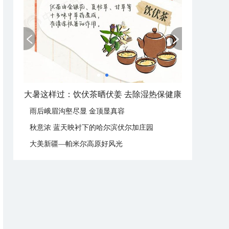
大暑节气：南方暑热盛行防伏旱 北方雨季陆续开启
雨后峨眉沟壑尽显 金顶显真容
秋意浓 蓝天映衬下的哈尔滨伏尔加庄园
大美新疆—帕米尔高原好风光