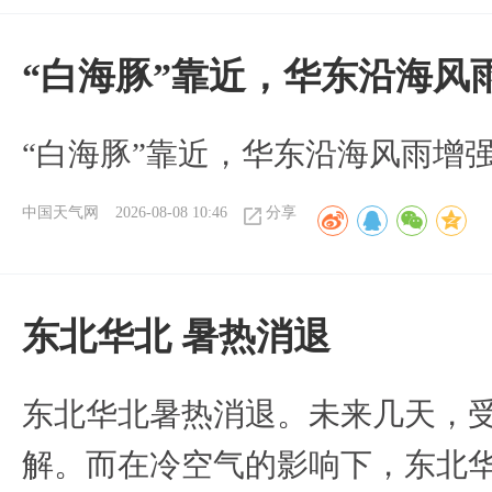
“白海豚”靠近，华东沿海风
“白海豚”靠近，华东沿海风雨增强
中国天气网
2026-08-08 10:46
分享
​东北华北 暑热消退
​东北华北暑热消退。未来几天，
解。而在冷空气的影响下，东北