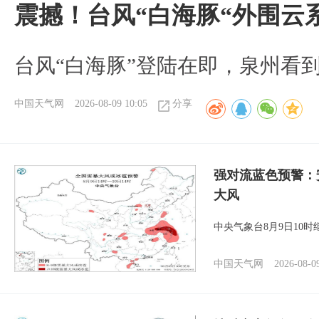
震撼！台风“白海豚“外围云
台风“白海豚”登陆在即，泉州看
中国天气网
2026-08-09 10:05
分享
强对流蓝色预警：
大风
中央气象台8月9日10
中国天气网
2026-08-0