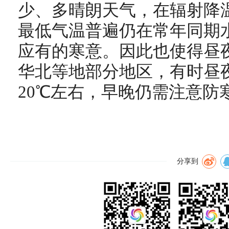
少、多晴朗天气，在辐射降
最低气温普遍仍在常年同期
应有的寒意。因此也使得昼
华北等地部分地区，有时昼夜
20℃左右，早晚仍需注意防
分享到