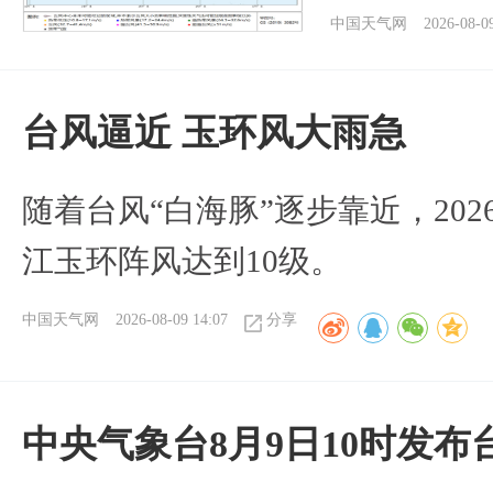
中国天气网
2026-08-0
台风逼近 玉环风大雨急
随着台风“白海豚”逐步靠近，2026
江玉环阵风达到10级。
中国天气网
2026-08-09 14:07
分享
中央气象台8月9日10时发