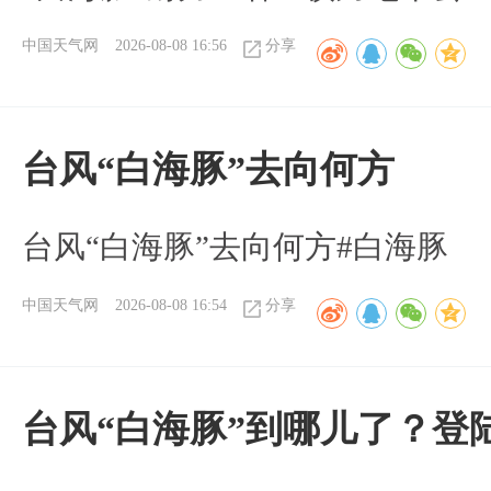
中国天气网
2026-08-08 16:56
分享
台风“白海豚”去向何方
台风“白海豚”去向何方#白海豚
中国天气网
2026-08-08 16:54
分享
台风“白海豚”到哪儿了？登