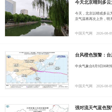
今天北京晴到多云
今天，北京以晴或多云
京气温将再次上升，明
中国天气网
2026-08-0
台风橙色预警：台
中央气象台8月9日06
中国天气网
2026-08-0
强对流天气蓝色预