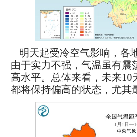
明天起受冷空气影响，各
由于实力不强，气温虽有震
高水平。总体来看，未来10
都将保持偏高的状态，尤其