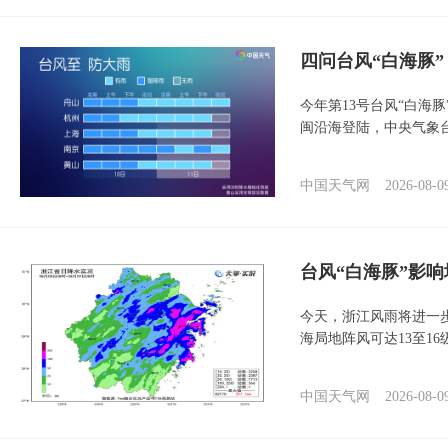
四问台风“白海豚
今年第13号台风“白海
闽沿海登陆，中央气象台
中国天气网
2026-08-0
台风“白海豚”影响
今天，浙江风雨将进一
海局地阵风可达13至1
中国天气网
2026-08-0