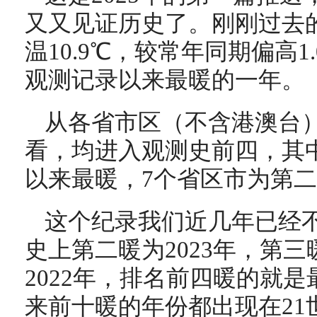
又又见证历史了。刚刚过去的
温10.9℃，较常年同期偏高1.
观测记录以来最暖的一年。
从各省市区（不含港澳台）
看，均进入观测史前四，其中1
以来最暖，7个省区市为第二
这个纪录我们近几年已经
史上第二暖为2023年，第三
2022年，排名前四暖的就是
来前十暖的年份都出现在21