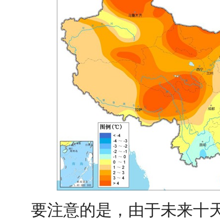
要注意的是，由于未来十