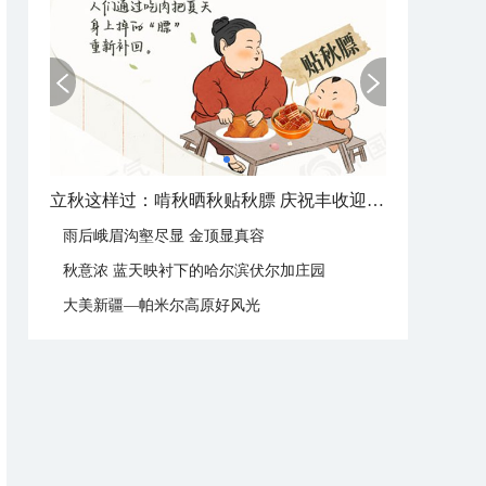
立秋这样过：啃秋晒秋贴秋膘 庆祝丰收迎秋来
雨后峨眉沟壑尽显 金顶显真容
秋意浓 蓝天映衬下的哈尔滨伏尔加庄园
大美新疆—帕米尔高原好风光